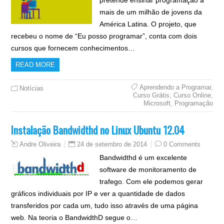
pretende ensinar programação a
mais de um milhão de jovens da
América Latina. O projeto, que
recebeu o nome de “Eu posso programar”, conta com dois
cursos que fornecem conhecimentos…
READ MORE
Aprendendo a Programar
,
Notícias
Curso Grátis
,
Curso Online
,
Microsoft
,
Programação
Instalação Bandwidthd no Linux Ubuntu 12.04
24 de setembro de 2014
0 Comments
Andre Oliveira
Bandwidthd é um excelente
software de monitoramento de
trafego. Com ele podemos gerar
gráficos individuais por IP e ver a quantidade de dados
transferidos por cada um, tudo isso através de uma página
web. Na teoria o BandwidthD segue o…