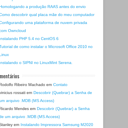
Homologando a produção RAAS antes do envio
Como descobrir qual placa mãe do meu computador
Configurando uma plataforma de nuvem privada
com Owncloud
Instalando PHP 5.4 no CentOS 6
Tutorial de como instalar o Microsoft Office 2010 no
Linux
Instalando o SIPNI no LinuxMint Serena.
mentários
Rodolfo Ribeiro Machado
em
Contato
vinicius rossati
em
Descobrir (Quebrar) a Senha de
um arquivo .MDB (MS Access)
Ricardo Mendes
em
Descobrir (Quebrar) a Senha
de um arquivo .MDB (MS Access)
Stanley
em
Instalando Impressora Samsung M2020