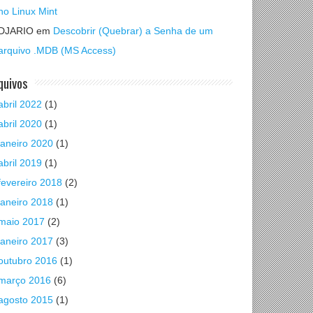
no Linux Mint
DJARIO
em
Descobrir (Quebrar) a Senha de um
arquivo .MDB (MS Access)
quivos
abril 2022
(1)
abril 2020
(1)
janeiro 2020
(1)
abril 2019
(1)
fevereiro 2018
(2)
janeiro 2018
(1)
maio 2017
(2)
janeiro 2017
(3)
outubro 2016
(1)
março 2016
(6)
agosto 2015
(1)