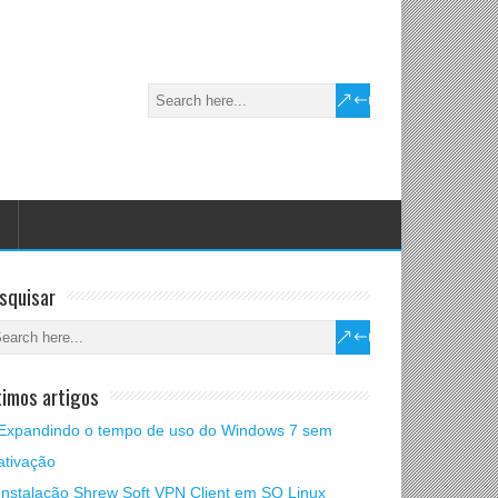
squisar
timos artigos
Expandindo o tempo de uso do Windows 7 sem
ativação
Instalação Shrew Soft VPN Client em SO Linux