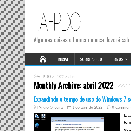
Algumas coisas o homem nunca deverá saber
INICIAL
SOBRE AFPDO
BIZUS
>
>
AFPDO
2022
abril
Monthly Archive:
abril 2022
Expandindo o tempo de uso do Windows 7 s
1 de abril de 2022
0 Commen
Andre Oliveira
É c
tem
est