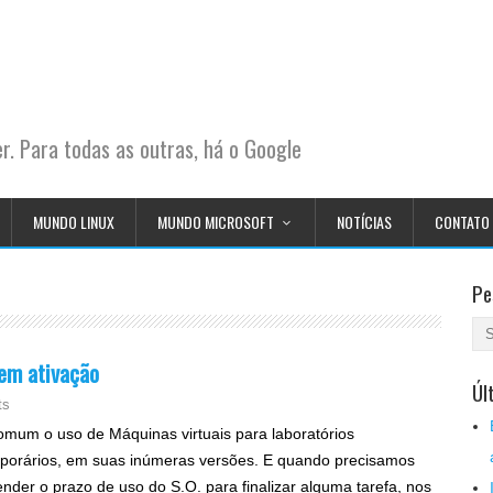
. Para todas as outras, há o Google
MUNDO LINUX
MUNDO MICROSOFT
NOTÍCIAS
CONTATO
Pe
em ativação
Úl
ts
omum o uso de Máquinas virtuais para laboratórios
porários, em suas inúmeras versões. E quando precisamos
ender o prazo de uso do S.O. para finalizar alguma tarefa, nos