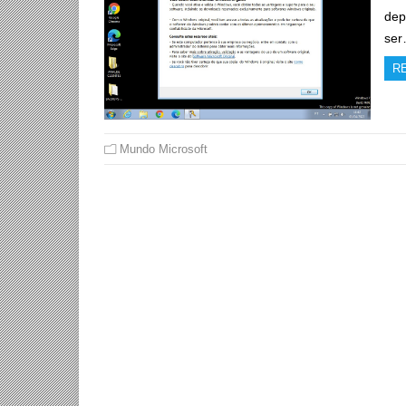
dep
se
R
Mundo Microsoft