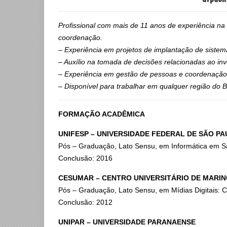
Profissional com mais de 11 anos de experiência na
coordenação.
– Experiência em projetos de implantação de sistem
– Auxílio na tomada de decisões relacionadas ao inv
– Experiência em gestão de pessoas e coordenação
– Disponível para trabalhar em qualquer região do Br
FORMAÇÃO ACADÊMICA
UNIFESP – UNIVERSIDADE FEDERAL DE SÃO P
Pós – Graduação, Lato Sensu, em Informática em 
Conclusão: 2016
CESUMAR – CENTRO UNIVERSITÁRIO DE MARI
Pós – Graduação, Lato Sensu, em Mídias Digitais:
Conclusão: 2012
UNIPAR – UNIVERSIDADE PARANAENSE