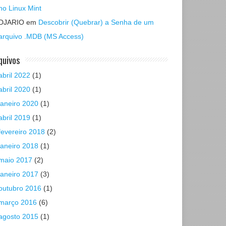
no Linux Mint
DJARIO
em
Descobrir (Quebrar) a Senha de um
arquivo .MDB (MS Access)
quivos
abril 2022
(1)
abril 2020
(1)
janeiro 2020
(1)
abril 2019
(1)
fevereiro 2018
(2)
janeiro 2018
(1)
maio 2017
(2)
janeiro 2017
(3)
outubro 2016
(1)
março 2016
(6)
agosto 2015
(1)