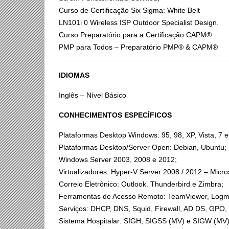
Curso de Certificação Six Sigma: White Belt
LN101i 0 Wireless ISP Outdoor Specialist Design.
Curso Preparatório para a Certificação CAPM®
PMP para Todos – Preparatório PMP® & CAPM®
IDIOMAS
Inglês – Nível Básico
CONHECIMENTOS ESPECÍFICOS
Plataformas Desktop Windows: 95, 98, XP, Vista, 7 e
Plataformas Desktop/Server Open: Debian, Ubuntu;
Windows Server 2003, 2008 e 2012;
Virtualizadores: Hyper-V Server 2008 / 2012 – Micros
Correio Eletrônico: Outlook. Thunderbird e Zimbra;
Ferramentas de Acesso Remoto: TeamViewer, Logm
Serviços: DHCP, DNS, Squid, Firewall, AD DS, GPO, C
Sistema Hospitalar: SIGH, SIGSS (MV) e SIGW (MV)