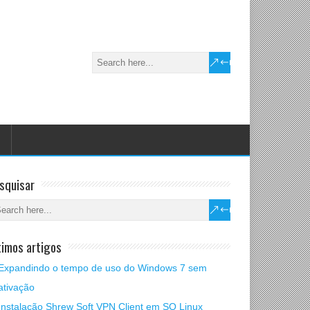
squisar
timos artigos
Expandindo o tempo de uso do Windows 7 sem
ativação
Instalação Shrew Soft VPN Client em SO Linux