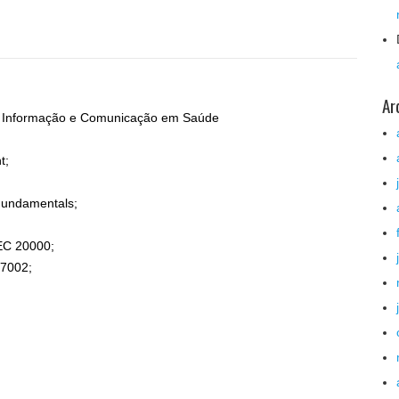
Ar
 da Informação e Comunicação em Saúde
t;
Fundamentals;
EC 20000;
27002;