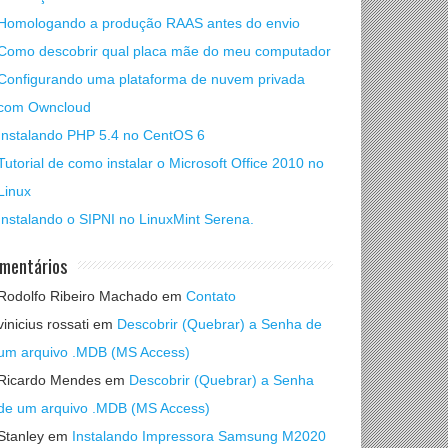
Homologando a produção RAAS antes do envio
Como descobrir qual placa mãe do meu computador
Configurando uma plataforma de nuvem privada
com Owncloud
Instalando PHP 5.4 no CentOS 6
Tutorial de como instalar o Microsoft Office 2010 no
Linux
Instalando o SIPNI no LinuxMint Serena.
mentários
Rodolfo Ribeiro Machado
em
Contato
vinicius rossati
em
Descobrir (Quebrar) a Senha de
um arquivo .MDB (MS Access)
Ricardo Mendes
em
Descobrir (Quebrar) a Senha
de um arquivo .MDB (MS Access)
Stanley
em
Instalando Impressora Samsung M2020