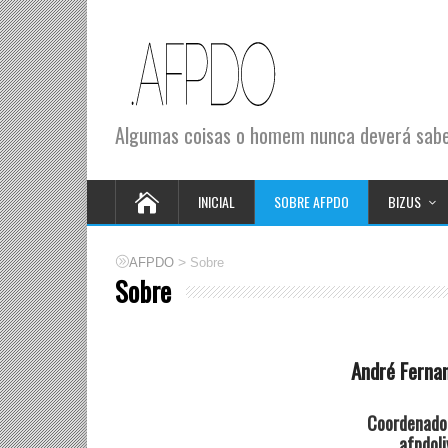
Algumas coisas o homem nunca deverá saber
INICIAL
SOBRE AFPDO
BIZUS
>
AFPDO
Sobre
Sobre
André Fernan
Coordenador
afpdol