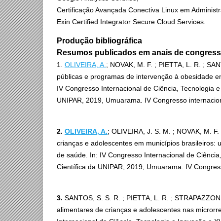
Certificação Avançada Conectiva Linux em Administr
Exin Certified Integrator Secure Cloud Services.
Produção bibliográfica
Resumos publicados em anais de congres
1.
OLIVEIRA, A.
; NOVAK, M. F. ; PIETTA, L. R. ; SA
públicas e programas de intervenção à obesidade em
IV Congresso Internacional de Ciência, Tecnologia e 
UNIPAR, 2019, Umuarama. IV Congresso internaciona
2.
OLIVEIRA, A.
; OLIVEIRA, J. S. M. ; NOVAK, M. F.
crianças e adolescentes em municípios brasileiros: 
de saúde. In: IV Congresso Internacional de Ciência
Científica da UNIPAR, 2019, Umuarama. IV Congresso
3.
SANTOS, S. S. R. ; PIETTA, L. R. ; STRAPAZZON, 
alimentares de crianças e adolescentes nas microrre