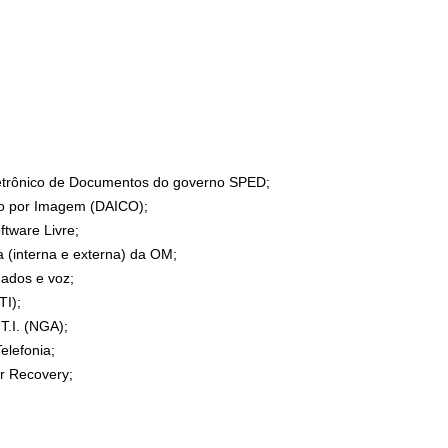
letrônico de Documentos do governo SPED;
ico por Imagem (DAICO);
tware Livre;
 (interna e externa) da OM;
ados e voz;
TI);
T.I. (NGA);
elefonia;
r Recovery;