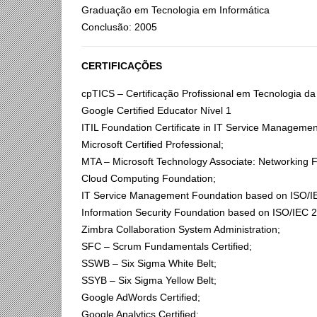
Graduação em Tecnologia em Informática
Conclusão: 2005
CERTIFICAÇÕES
cpTICS – Certificação Profissional em Tecnologia
Google Certified Educator Nível 1
ITIL Foundation Certificate in IT Service Managemen
Microsoft Certified Professional;
MTA – Microsoft Technology Associate: Networking 
Cloud Computing Foundation;
IT Service Management Foundation based on ISO/I
Information Security Foundation based on ISO/IEC 
Zimbra Collaboration System Administration;
SFC – Scrum Fundamentals Certified;
SSWB – Six Sigma White Belt;
SSYB – Six Sigma Yellow Belt;
Google AdWords Certified;
Google Analytics Certified;