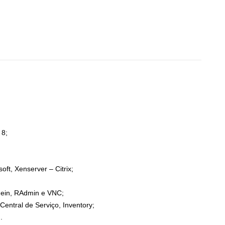
 8;
oft, Xenserver – Citrix;
ein, RAdmin e VNC;
entral de Serviço, Inventory;
.