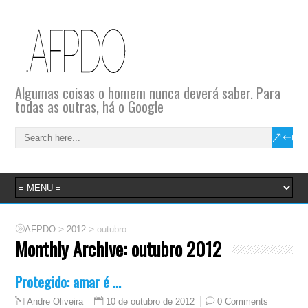
Algumas coisas o homem nunca deverá saber. Para
todas as outras, há o Google
>
>
AFPDO
2012
outubro
Monthly Archive:
outubro 2012
Protegido: amar é …
10 de outubro de 2012
0 Comments
Andre Oliveira