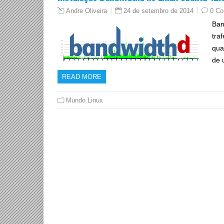
24 de setembro de 2014
0 C
Andre Oliveira
Ban
tra
qua
de 
READ MORE
Mundo Linux