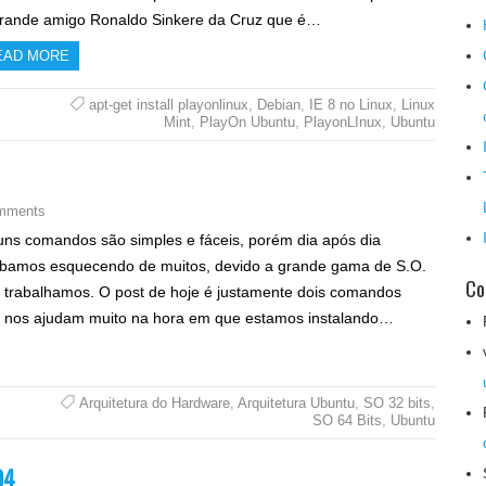
rande amigo Ronaldo Sinkere da Cruz que é…
EAD MORE
apt-get install playonlinux
,
Debian
,
IE 8 no Linux
,
Linux
Mint
,
PlayOn Ubuntu
,
PlayonLInux
,
Ubuntu
mments
uns comandos são simples e fáceis, porém dia após dia
bamos esquecendo de muitos, devido a grande gama de S.O.
Co
 trabalhamos. O post de hoje é justamente dois comandos
 nos ajudam muito na hora em que estamos instalando…
Arquitetura do Hardware
,
Arquitetura Ubuntu
,
SO 32 bits
,
SO 64 Bits
,
Ubuntu
04