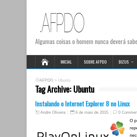
Algumas coisas o homem nunca deverá saber
INICIAL
SOBRE AFPDO
BIZUS
>
AFPDO
Ubuntu
Tag Archive:
Ubuntu
Instalando o Internet Explorer 8 no Linux
6 de maio de 2015
0 Commen
Andre Oliveira
O p
rep
nec