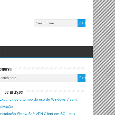
squisar
timos artigos
Expandindo o tempo de uso do Windows 7 sem
ativação
Instalação Shrew Soft VPN Client em SO Linux