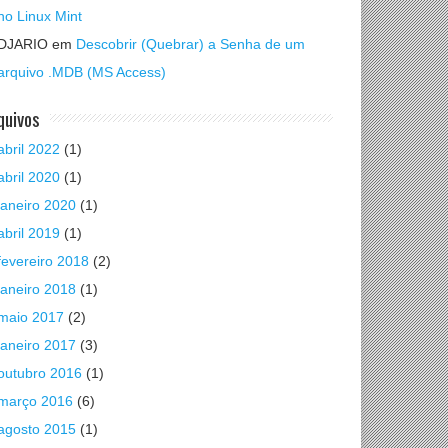
no Linux Mint
DJARIO
em
Descobrir (Quebrar) a Senha de um
arquivo .MDB (MS Access)
quivos
abril 2022
(1)
abril 2020
(1)
janeiro 2020
(1)
abril 2019
(1)
fevereiro 2018
(2)
janeiro 2018
(1)
maio 2017
(2)
janeiro 2017
(3)
outubro 2016
(1)
março 2016
(6)
agosto 2015
(1)