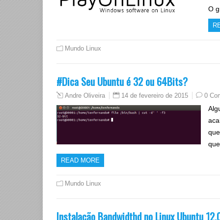
O g
R
Mundo Linux
#Dica Seu Ubuntu é 32 ou 64Bits?
14 de fevereiro de 2015
0 Co
Andre Oliveira
Alg
aca
que
que
READ MORE
Mundo Linux
Instalação Bandwidthd no Linux Ubuntu 12.