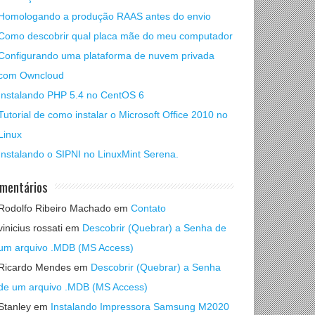
Homologando a produção RAAS antes do envio
Como descobrir qual placa mãe do meu computador
Configurando uma plataforma de nuvem privada
com Owncloud
Instalando PHP 5.4 no CentOS 6
Tutorial de como instalar o Microsoft Office 2010 no
Linux
Instalando o SIPNI no LinuxMint Serena.
mentários
Rodolfo Ribeiro Machado
em
Contato
vinicius rossati
em
Descobrir (Quebrar) a Senha de
um arquivo .MDB (MS Access)
Ricardo Mendes
em
Descobrir (Quebrar) a Senha
de um arquivo .MDB (MS Access)
Stanley
em
Instalando Impressora Samsung M2020