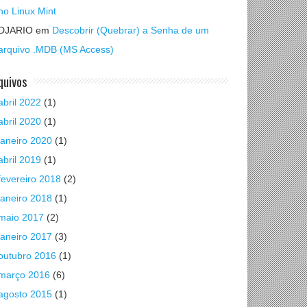
no Linux Mint
DJARIO
em
Descobrir (Quebrar) a Senha de um
arquivo .MDB (MS Access)
quivos
abril 2022
(1)
abril 2020
(1)
janeiro 2020
(1)
abril 2019
(1)
fevereiro 2018
(2)
janeiro 2018
(1)
maio 2017
(2)
janeiro 2017
(3)
outubro 2016
(1)
março 2016
(6)
agosto 2015
(1)