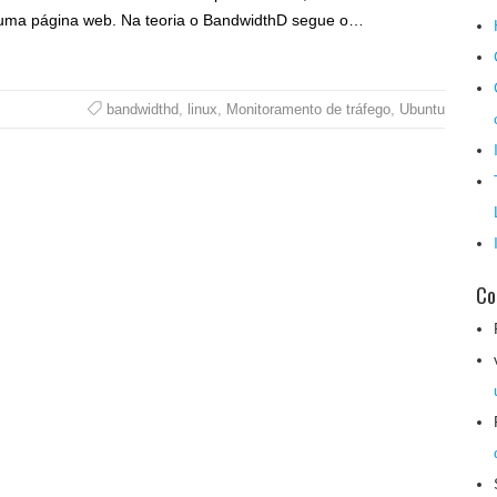
uma página web. Na teoria o BandwidthD segue o…
bandwidthd
,
linux
,
Monitoramento de tráfego
,
Ubuntu
Co