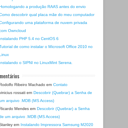
Homologando a produção RAAS antes do envio
Como descobrir qual placa mãe do meu computador
Configurando uma plataforma de nuvem privada
com Owncloud
Instalando PHP 5.4 no CentOS 6
Tutorial de como instalar o Microsoft Office 2010 no
Linux
Instalando o SIPNI no LinuxMint Serena.
mentários
Rodolfo Ribeiro Machado
em
Contato
vinicius rossati
em
Descobrir (Quebrar) a Senha de
um arquivo .MDB (MS Access)
Ricardo Mendes
em
Descobrir (Quebrar) a Senha
de um arquivo .MDB (MS Access)
Stanley
em
Instalando Impressora Samsung M2020