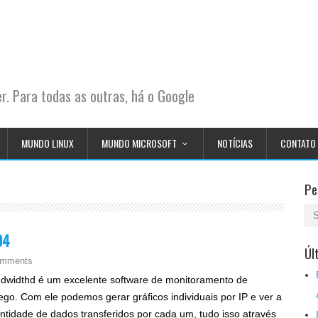
. Para todas as outras, há o Google
MUNDO LINUX
MUNDO MICROSOFT
NOTÍCIAS
CONTATO
Pe
04
Úl
omments
dwidthd é um excelente software de monitoramento de
fego. Com ele podemos gerar gráficos individuais por IP e ver a
ntidade de dados transferidos por cada um, tudo isso através