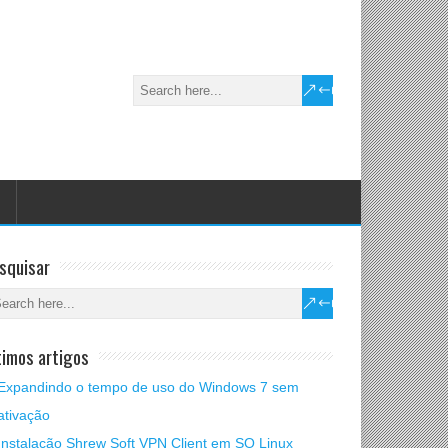
squisar
timos artigos
Expandindo o tempo de uso do Windows 7 sem
ativação
Instalação Shrew Soft VPN Client em SO Linux