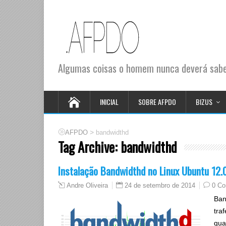
Algumas coisas o homem nunca deverá saber
INICIAL
SOBRE AFPDO
BIZUS
>
AFPDO
bandwidthd
Tag Archive:
bandwidthd
Instalação Bandwidthd no Linux Ubuntu 12.
24 de setembro de 2014
0 C
Andre Oliveira
Ban
tra
qua