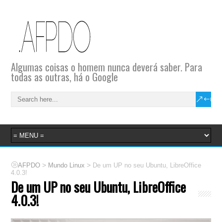
Algumas coisas o homem nunca deverá saber. Para
todas as outras, há o Google
>
>
AFPDO
Mundo Linux
De um UP no seu Ubuntu, LibreOffice
4.0.3!
De um UP no seu Ubuntu, LibreOffice
4.0.3!