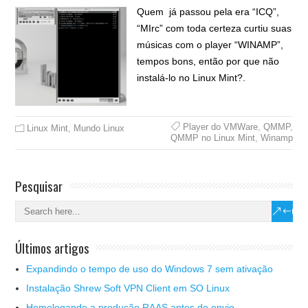
Quem já passou pela era “ICQ”,
“MIrc” com toda certeza curtiu suas
músicas com o player “WINAMP”,
tempos bons, então por que não
instalá-lo no Linux Mint?.
Player do VMWare
,
QMMP
,
Linux Mint
,
Mundo Linux
QMMP no Linux Mint
,
Winamp
Pesquisar
Últimos artigos
Expandindo o tempo de uso do Windows 7 sem ativação
Instalação Shrew Soft VPN Client em SO Linux
Homologando a produção RAAS antes do envio