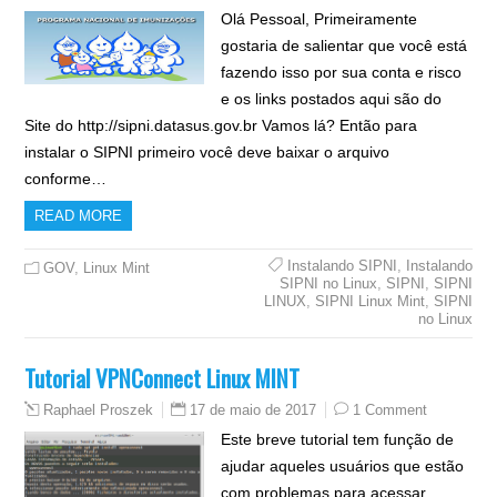
Olá Pessoal, Primeiramente
gostaria de salientar que você está
fazendo isso por sua conta e risco
e os links postados aqui são do
Site do http://sipni.datasus.gov.br Vamos lá? Então para
instalar o SIPNI primeiro você deve baixar o arquivo
conforme…
READ MORE
Instalando SIPNI
,
Instalando
GOV
,
Linux Mint
SIPNI no Linux
,
SIPNI
,
SIPNI
LINUX
,
SIPNI Linux Mint
,
SIPNI
no Linux
Tutorial VPNConnect Linux MINT
17 de maio de 2017
1 Comment
Raphael Proszek
Este breve tutorial tem função de
ajudar aqueles usuários que estão
com problemas para acessar