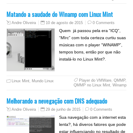
Matando a saudade do Winamp com Linux Mint
10 de agosto de 2015
0 Comments
Andre Oliveira
Quem já passou pela era “ICQ”,
“MIrc” com toda certeza curtiu suas
músicas com o player “WINAMP”,
tempos bons, então por que não
instalá-lo no Linux Mint?.
Player do VMWare
,
QMMP
,
Linux Mint
,
Mundo Linux
QMMP no Linux Mint
,
Winamp
Melhorando a nevegação com DNS adequado
29 de junho de 2015
0 Comments
Andre Oliveira
Sua navegação com a internet esta
lenta?, há diveros fatores que pode
estar influenciando no resultado de