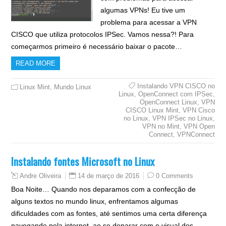
algumas VPNs! Eu tive um
problema para acessar a VPN
CISCO que utiliza protocolos IPSec. Vamos nessa?! Para
começarmos primeiro é necessário baixar o pacote…
READ MORE
Instalando VPN CISCO no
Linux Mint
,
Mundo Linux
Linux
,
OpenConnect com IPSec
,
OpenConnect Linux
,
VPN
CISCO Linux Mint
,
VPN Cisco
no Linux
,
VPN IPSec no Linux
,
VPN no Mint
,
VPN Open
Connect
,
VPNConnect
Instalando fontes Microsoft no Linux
14 de março de 2016
0 Comments
Andre Oliveira
Boa Noite… Quando nos deparamos com a confecção de
alguns textos no mundo linux, enfrentamos algumas
dificuldades com as fontes, até sentimos uma certa diferença
navegando pela internet, ao se deparar com o visual dos