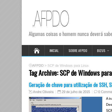
Algumas coisas o homem nunca deverá saber
INICIAL
SOBRE AFPDO
BIZUS
>
AFPDO
SCP de Windows para Linux
Tag Archive:
SCP de Windows para
Geração de chave para utilização de SSH, 
29 de julho de 2015
0 Comme
Andre Oliveira
A t
Des
SCP