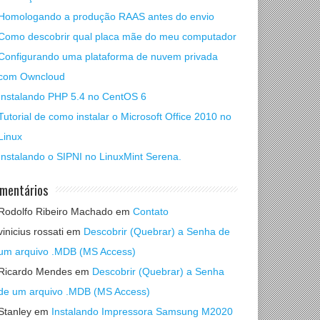
Homologando a produção RAAS antes do envio
Como descobrir qual placa mãe do meu computador
Configurando uma plataforma de nuvem privada
com Owncloud
Instalando PHP 5.4 no CentOS 6
Tutorial de como instalar o Microsoft Office 2010 no
Linux
Instalando o SIPNI no LinuxMint Serena.
mentários
Rodolfo Ribeiro Machado
em
Contato
vinicius rossati
em
Descobrir (Quebrar) a Senha de
um arquivo .MDB (MS Access)
Ricardo Mendes
em
Descobrir (Quebrar) a Senha
de um arquivo .MDB (MS Access)
Stanley
em
Instalando Impressora Samsung M2020