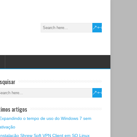
squisar
timos artigos
Expandindo o tempo de uso do Windows 7 sem
ativação
Instalação Shrew Soft VPN Client em SO Linux