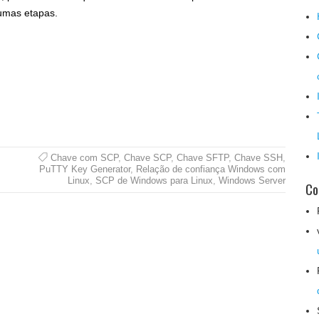
umas etapas.
Chave com SCP
,
Chave SCP
,
Chave SFTP
,
Chave SSH
,
PuTTY Key Generator
,
Relação de confiança Windows com
Linux
,
SCP de Windows para Linux
,
Windows Server
Co