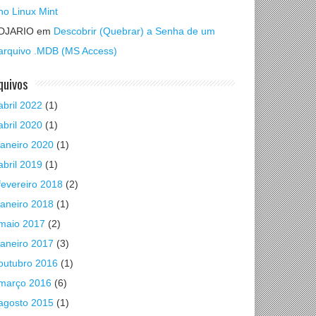
no Linux Mint
DJARIO
em
Descobrir (Quebrar) a Senha de um
arquivo .MDB (MS Access)
quivos
abril 2022
(1)
abril 2020
(1)
janeiro 2020
(1)
abril 2019
(1)
fevereiro 2018
(2)
janeiro 2018
(1)
maio 2017
(2)
janeiro 2017
(3)
outubro 2016
(1)
março 2016
(6)
agosto 2015
(1)