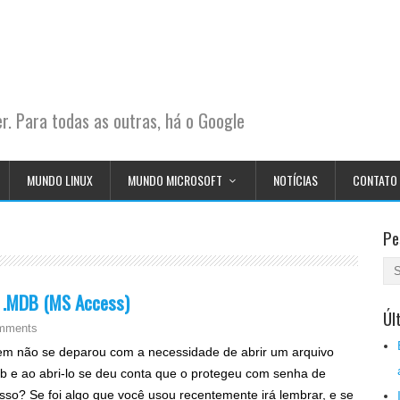
. Para todas as outras, há o Google
MUNDO LINUX
MUNDO MICROSOFT
NOTÍCIAS
CONTATO
Pe
o .MDB (MS Access)
Úl
mments
m não se deparou com a necessidade de abrir um arquivo
b e ao abri-lo se deu conta que o protegeu com senha de
sso? Se foi algo que você usou recentemente irá lembrar, e se