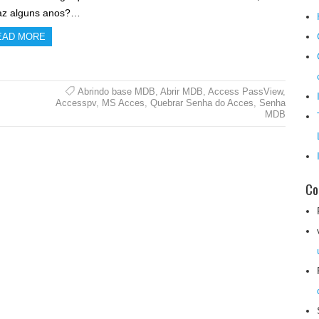
faz alguns anos?…
EAD MORE
Abrindo base MDB
,
Abrir MDB
,
Access PassView
,
Accesspv
,
MS Acces
,
Quebrar Senha do Acces
,
Senha
MDB
Co