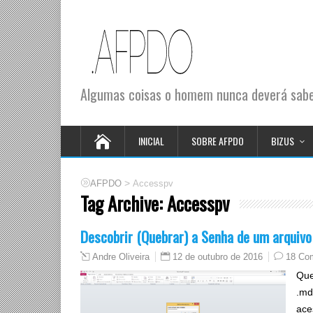
Algumas coisas o homem nunca deverá saber
INICIAL
SOBRE AFPDO
BIZUS
>
AFPDO
Accesspv
Tag Archive:
Accesspv
Descobrir (Quebrar) a Senha de um arquiv
12 de outubro de 2016
18 Co
Andre Oliveira
Que
.md
ace