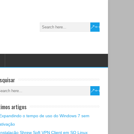
squisar
timos artigos
Expandindo o tempo de uso do Windows 7 sem
ativação
Instalação Shrew Soft VPN Client em SO Linux