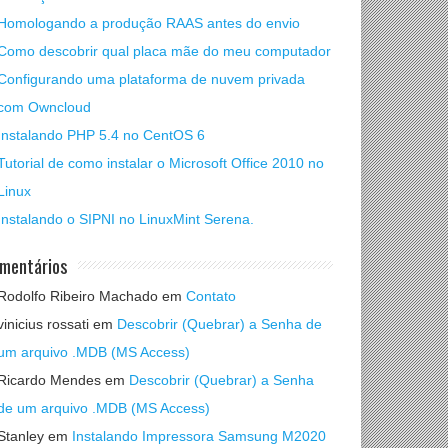
Homologando a produção RAAS antes do envio
Como descobrir qual placa mãe do meu computador
Configurando uma plataforma de nuvem privada
com Owncloud
Instalando PHP 5.4 no CentOS 6
Tutorial de como instalar o Microsoft Office 2010 no
Linux
Instalando o SIPNI no LinuxMint Serena.
mentários
Rodolfo Ribeiro Machado
em
Contato
vinicius rossati
em
Descobrir (Quebrar) a Senha de
um arquivo .MDB (MS Access)
Ricardo Mendes
em
Descobrir (Quebrar) a Senha
de um arquivo .MDB (MS Access)
Stanley
em
Instalando Impressora Samsung M2020