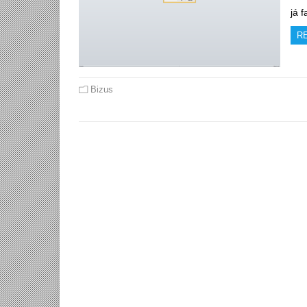
já 
R
Bizus