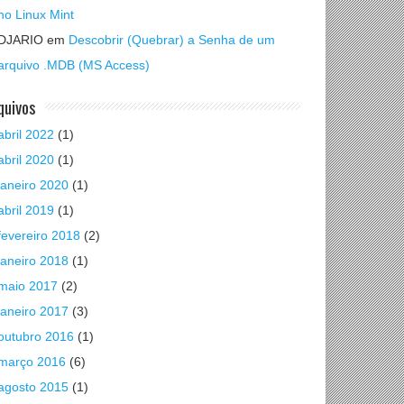
no Linux Mint
DJARIO
em
Descobrir (Quebrar) a Senha de um
arquivo .MDB (MS Access)
quivos
abril 2022
(1)
abril 2020
(1)
janeiro 2020
(1)
abril 2019
(1)
fevereiro 2018
(2)
janeiro 2018
(1)
maio 2017
(2)
janeiro 2017
(3)
outubro 2016
(1)
março 2016
(6)
agosto 2015
(1)