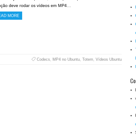
ução deve rodar os vídeos em MP4…
EAD MORE
Codecs
,
MP4 no Ubuntu
,
Totem
,
Vídeos Ubuntu
Co