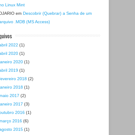
no Linux Mint
DJARIO
em
Descobrir (Quebrar) a Senha de um
arquivo .MDB (MS Access)
quivos
abril 2022
(1)
abril 2020
(1)
janeiro 2020
(1)
abril 2019
(1)
fevereiro 2018
(2)
janeiro 2018
(1)
maio 2017
(2)
janeiro 2017
(3)
outubro 2016
(1)
março 2016
(6)
agosto 2015
(1)