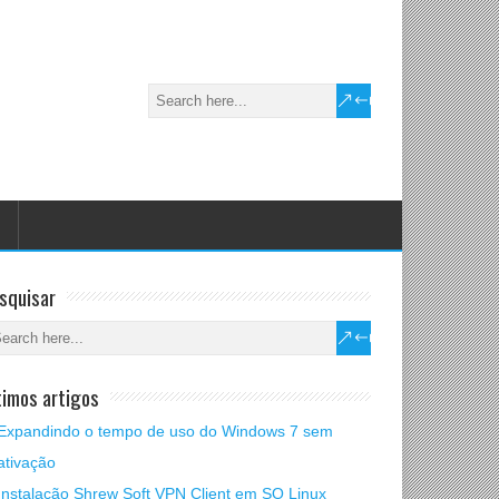
squisar
timos artigos
Expandindo o tempo de uso do Windows 7 sem
ativação
Instalação Shrew Soft VPN Client em SO Linux