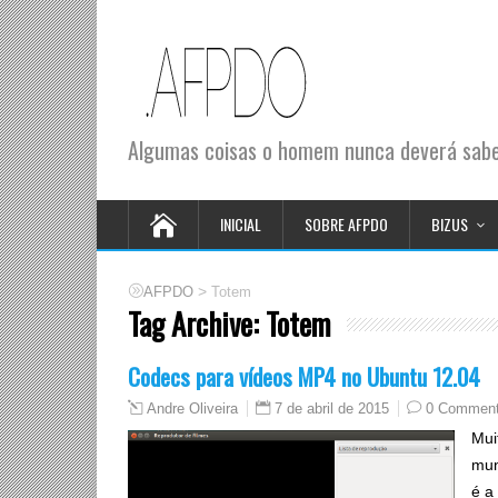
Algumas coisas o homem nunca deverá saber
INICIAL
SOBRE AFPDO
BIZUS
>
AFPDO
Totem
Tag Archive:
Totem
Codecs para vídeos MP4 no Ubuntu 12.04
7 de abril de 2015
0 Commen
Andre Oliveira
Mui
mun
é a