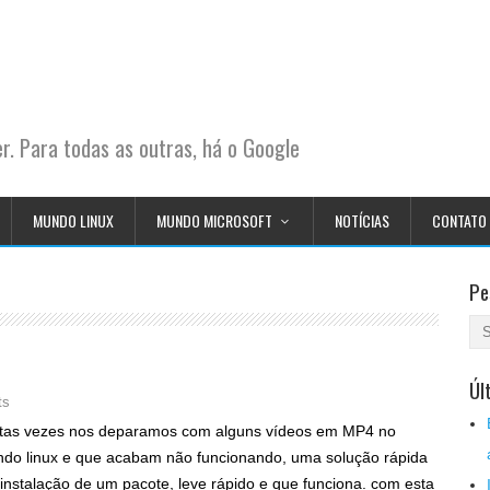
. Para todas as outras, há o Google
MUNDO LINUX
MUNDO MICROSOFT
NOTÍCIAS
CONTATO
Pe
Úl
ts
tas vezes nos deparamos com alguns vídeos em MP4 no
do linux e que acabam não funcionando, uma solução rápida
 instalação de um pacote, leve rápido e que funciona. com esta