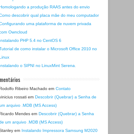
Homologando a produção RAAS antes do envio
Como descobrir qual placa mãe do meu computador
Configurando uma plataforma de nuvem privada
com Owncloud
Instalando PHP 5.4 no CentOS 6
Tutorial de como instalar o Microsoft Office 2010 no
Linux
Instalando o SIPNI no LinuxMint Serena.
mentários
Rodolfo Ribeiro Machado
em
Contato
vinicius rossati
em
Descobrir (Quebrar) a Senha de
um arquivo .MDB (MS Access)
Ricardo Mendes
em
Descobrir (Quebrar) a Senha
de um arquivo .MDB (MS Access)
Stanley
em
Instalando Impressora Samsung M2020