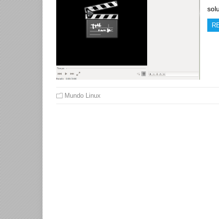
sol
R
Mundo Linux