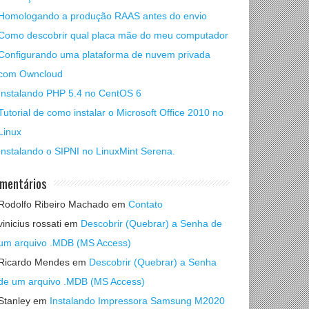
Homologando a produção RAAS antes do envio
Como descobrir qual placa mãe do meu computador
Configurando uma plataforma de nuvem privada
com Owncloud
Instalando PHP 5.4 no CentOS 6
Tutorial de como instalar o Microsoft Office 2010 no
Linux
Instalando o SIPNI no LinuxMint Serena.
mentários
Rodolfo Ribeiro Machado
em
Contato
vinicius rossati
em
Descobrir (Quebrar) a Senha de
um arquivo .MDB (MS Access)
Ricardo Mendes
em
Descobrir (Quebrar) a Senha
de um arquivo .MDB (MS Access)
Stanley
em
Instalando Impressora Samsung M2020