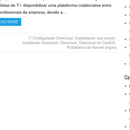
listas de T.I. disponibilizar uma plataforma colaborativa entre
profissionais da empresa, devido a…
EAD MORE
Configurando Owncloud
,
Implantando sua nuvem
,
Instalando Owncloud
,
Owncloud
,
Owncloud no CentOS
,
Prataforma de Nuvem própria
Co