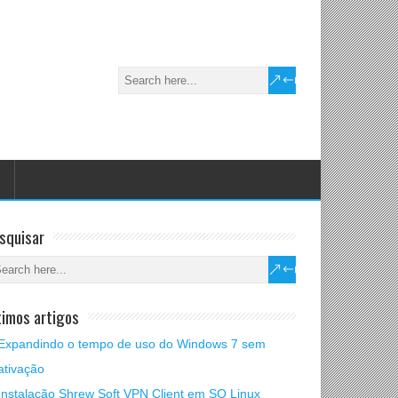
squisar
timos artigos
Expandindo o tempo de uso do Windows 7 sem
ativação
Instalação Shrew Soft VPN Client em SO Linux