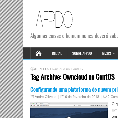
Algumas coisas o homem nunca deverá saber
INICIAL
SOBRE AFPDO
BIZUS
>
AFPDO
Owncloud no CentOS
Tag Archive:
Owncloud no CentOS
Configurando uma plataforma de nuvem pr
6 de fevereiro de 2018
2 Com
Andre Oliveira
O q
Uma
em 