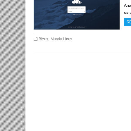
Ana
os 
R
Bizus
,
Mundo Linux