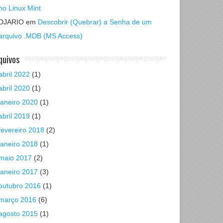
no Linux Mint
DJARIO
em
Descobrir (Quebrar) a Senha de um
arquivo .MDB (MS Access)
quivos
abril 2022
(1)
abril 2020
(1)
janeiro 2020
(1)
abril 2019
(1)
fevereiro 2018
(2)
janeiro 2018
(1)
maio 2017
(2)
janeiro 2017
(3)
outubro 2016
(1)
março 2016
(6)
agosto 2015
(1)