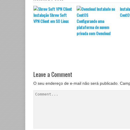
Instal
Instalação Shrew Soft
CentO
VPN Client em SO Linux
Configurando uma
plataforma de nuvem
privada com Owncloud
Leave a Comment
O seu endereço de e-mail não será publicado.
Camp