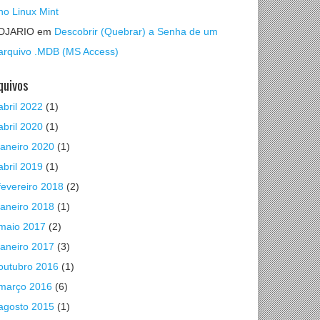
no Linux Mint
DJARIO
em
Descobrir (Quebrar) a Senha de um
arquivo .MDB (MS Access)
quivos
abril 2022
(1)
abril 2020
(1)
janeiro 2020
(1)
abril 2019
(1)
fevereiro 2018
(2)
janeiro 2018
(1)
maio 2017
(2)
janeiro 2017
(3)
outubro 2016
(1)
março 2016
(6)
agosto 2015
(1)