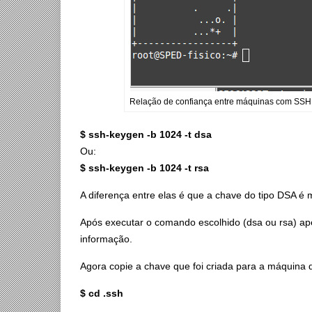
Relação de confiança entre máquinas com SSH
$ ssh-keygen -b 1024 -t dsa
Ou:
$ ssh-keygen -b 1024 -t rsa
A diferença entre elas é que a chave do tipo DSA é
Após executar o comando escolhido (dsa ou rsa) ape
informação.
Agora copie a chave que foi criada para a máquina 
$ cd .ssh