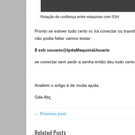
Relação de confiança entre máquinas com SSH
Pronto se estiver tudo certo vc irá conectar ou tran
não podia faltar vamos testar:
$ ssh usuario@IpdaMaquinaUsuario
se conectar sem pedir a senha então deu tudo certo
Avaliem o artigo é de muita ajuda..
Gde Abç
← Previous post
Related Posts