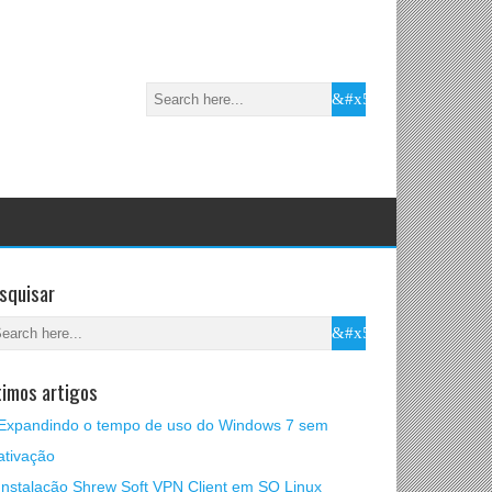
squisar
timos artigos
Expandindo o tempo de uso do Windows 7 sem
ativação
Instalação Shrew Soft VPN Client em SO Linux