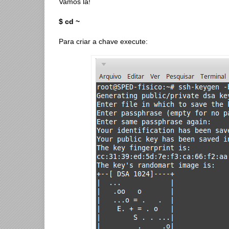
Vamos lá!
$ cd ~
Para criar a chave execute: