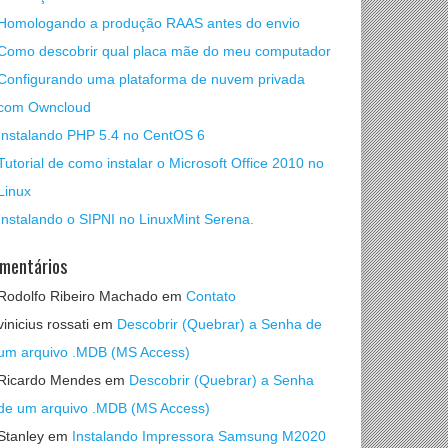
Homologando a produção RAAS antes do envio
Como descobrir qual placa mãe do meu computador
Configurando uma plataforma de nuvem privada
com Owncloud
Instalando PHP 5.4 no CentOS 6
Tutorial de como instalar o Microsoft Office 2010 no
Linux
Instalando o SIPNI no LinuxMint Serena.
mentários
Rodolfo Ribeiro Machado
em
Contato
vinicius rossati
em
Descobrir (Quebrar) a Senha de
um arquivo .MDB (MS Access)
Ricardo Mendes
em
Descobrir (Quebrar) a Senha
de um arquivo .MDB (MS Access)
Stanley
em
Instalando Impressora Samsung M2020