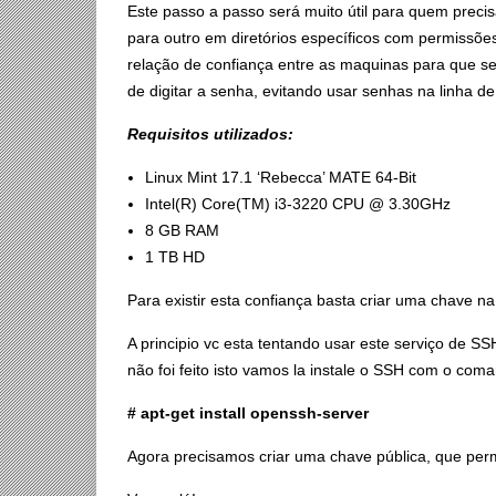
Este passo a passo será muito útil para quem precis
para outro em diretórios específicos com permissõe
relação de confiança entre as maquinas para que se
de digitar a senha, evitando usar senhas na linha 
Requisitos utilizados:
Linux Mint 17.1 ‘Rebecca’ MATE 64-Bit
Intel(R) Core(TM) i3-3220 CPU @ 3.30GHz
8 GB RAM
1 TB HD
Para existir esta confiança basta criar uma chave na
A principio vc esta tentando usar este serviço de 
não foi feito isto vamos la instale o SSH com o com
# apt-get install openssh-server
Agora precisamos criar uma chave pública, que permi