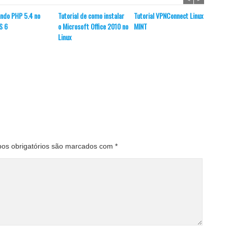
ando PHP 5.4 no
Tutorial de como instalar
Tutorial VPNConnect Linux
S 6
o Microsoft Office 2010 no
MINT
Linux
Instal
Micros
os obrigatórios são marcados com
*