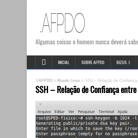
Algumas coisas o homem nunca deverá saber
INICIAL
SOBRE AFPDO
BIZUS
>
>
AFPDO
Mundo Linux
SSH – Relação de Confiança
SSH – Relação de Confiança entre