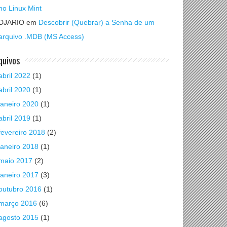
no Linux Mint
DJARIO
em
Descobrir (Quebrar) a Senha de um
arquivo .MDB (MS Access)
quivos
abril 2022
(1)
abril 2020
(1)
janeiro 2020
(1)
abril 2019
(1)
fevereiro 2018
(2)
janeiro 2018
(1)
maio 2017
(2)
janeiro 2017
(3)
outubro 2016
(1)
março 2016
(6)
agosto 2015
(1)