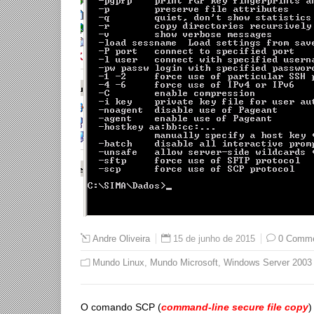
15 de junho de 2015
0 Comm
Andre Oliveira
Mundo Linux
,
Mundo Microsoft
,
Windows Server 2003
O comando SCP (
command-line secure file copy
)