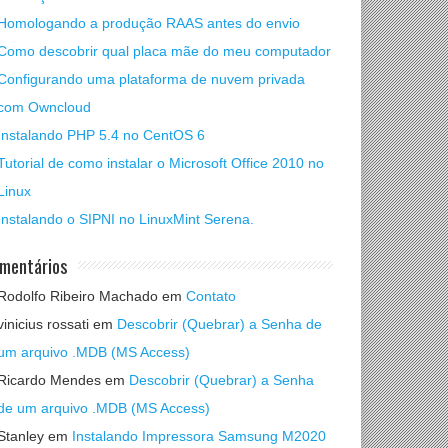
Homologando a produção RAAS antes do envio
Como descobrir qual placa mãe do meu computador
Configurando uma plataforma de nuvem privada
com Owncloud
Instalando PHP 5.4 no CentOS 6
Tutorial de como instalar o Microsoft Office 2010 no
Linux
Instalando o SIPNI no LinuxMint Serena.
mentários
Rodolfo Ribeiro Machado
em
Contato
vinicius rossati
em
Descobrir (Quebrar) a Senha de
um arquivo .MDB (MS Access)
Ricardo Mendes
em
Descobrir (Quebrar) a Senha
de um arquivo .MDB (MS Access)
Stanley
em
Instalando Impressora Samsung M2020