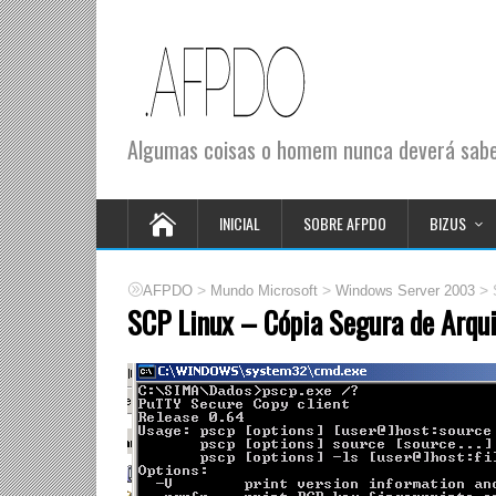
Algumas coisas o homem nunca deverá saber
INICIAL
SOBRE AFPDO
BIZUS
>
>
>
AFPDO
Mundo Microsoft
Windows Server 2003
SCP Linux – Cópia Segura de Arqu