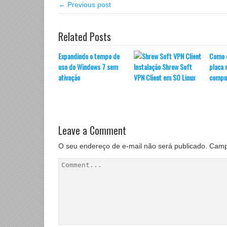
← Previous post
Related Posts
Expandindo o tempo de
Como d
uso do Windows 7 sem
Instalação Shrew Soft
placa
ativação
VPN Client em SO Linux
compu
Leave a Comment
O seu endereço de e-mail não será publicado.
Camp