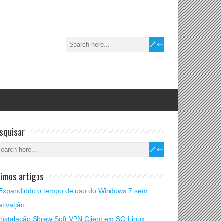
squisar
timos artigos
Expandindo o tempo de uso do Windows 7 sem
ativação
Instalação Shrew Soft VPN Client em SO Linux