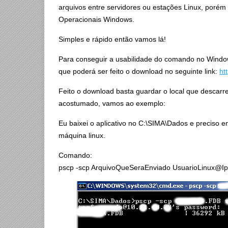
arquivos entre servidores ou estações Linux, porém
Operacionais Windows.
Simples e rápido então vamos lá!
Para conseguir a usabilidade do comando no Windows
que poderá ser feito o download no seguinte link:
ht
Feito o download basta guardar o local que descar
acostumado, vamos ao exemplo:
Eu baixei o aplicativo no C:\SIMA\Dados e preciso e
máquina linux.
Comando:
pscp -scp ArquivoQueSeraEnviado UsuarioLinux@I