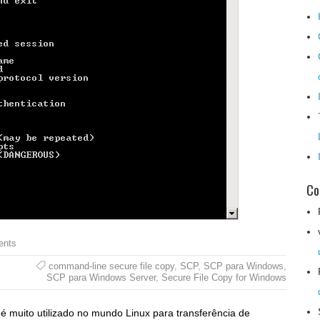
Co
ents
command-line secure file copy
,
SCP
,
SCP para Windows
,
SCP para Windows Server
,
Secure File Copy for Windows
 é muito utilizado no mundo Linux para transferência de