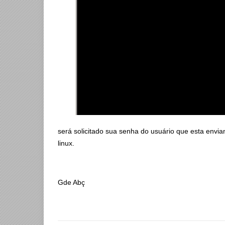
será solicitado sua senha do usuário que esta envia
linux.
Gde Abç