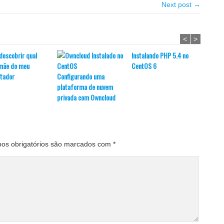
Next post →
<
>
escobrir qual
Instalando PHP 5.4 no
Tutori
 mãe do meu
CentOS 6
o Micr
tador
Configurando uma
Linux
plataforma de nuvem
privada com Owncloud
os obrigatórios são marcados com
*