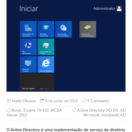
5 de junho de 2015
5 Comments
Andre Oliveira
Bizus
,
Exame 70-410
,
MCSA
Active Directory
,
AD DS
,
AD
Server 2012
Microsoft
,
Instalando AD
O Active Directory é uma implementação de serviço de diretório